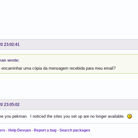
20 23:02:41
an wrote:
 encaminhar uma cópia da mensagem recebida para meu email?
20 23:05:02
ee you pekman. I noticed the sites you set up are no longer available.
ers
-
Help Devuan
-
Report a bug
-
Search packages