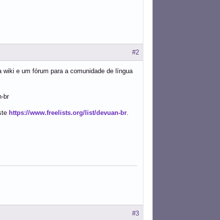
#2
a wiki e um fórum para a comunidade de língua
n-br
ste
https://www.freelists.org/list/devuan-br
.
#3