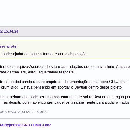
22 15:34:24
er wrote:
u puder ajudar de alguma forma, estou à disposição.
tenho os arquivos/sources do site e as traduções que eu havia feito. A list
táfe da freelists, estou aguardando resposta.
te estou dedicando a outro projeto de documentação geral sobre GNU/Linux p
Fórum/Blog. Estava pensando em abordar o Devuan dentro deste projeto.
unta, acham que pode ser uma boa criar um site sobre Devuan em língua po
mas desisti, pois não encontrei parceiros principalmente para ajudar a traduz
d by pekman (2018-05-22 15:45:29)
ow Hyperbola GNU / Linux-Libre