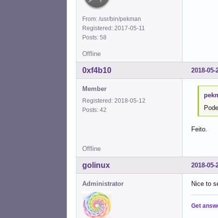
From: /usr/bin/pekman
Registered: 2017-05-11
Posts: 58
Offline
0xf4b10
2018-05-
Member
pekm
Registered: 2018-05-12
Pode
Posts: 42
Feito.
Offline
golinux
2018-05-
Administrator
Nice to s
Get answ