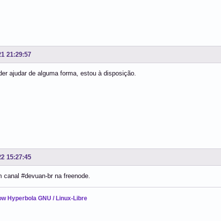
21 21:29:57
er ajudar de alguma forma, estou à disposição.
22 15:27:45
 canal #devuan-br na freenode.
ow Hyperbola GNU / Linux-Libre