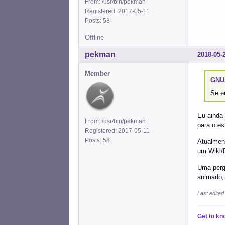
From: /usr/bin/pekman
Registered: 2017-05-11
Posts: 58
Offline
pekman
2018-05-
Member
GNUs
Se e
Eu ainda 
From: /usr/bin/pekman
para o es
Registered: 2017-05-11
Posts: 58
Atualmen
um Wiki/
Uma perg
animado, 
Last edite
Get to kn