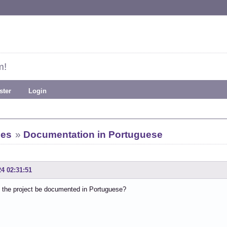
m!
ster
Login
ies
»
Documentation in Portuguese
24 02:31:51
 the project be documented in Portuguese?