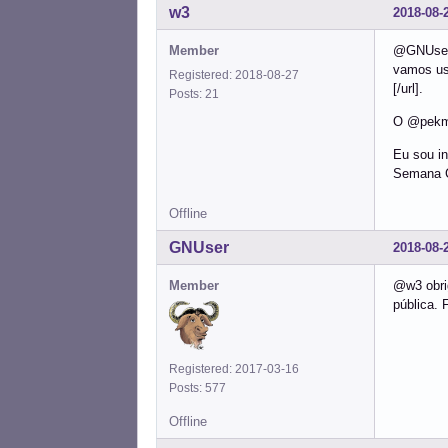
w3
2018-08-
Member
@GNUser 
vamos usa
Registered: 2018-08-27
[/url].
Posts: 21
O @pekma
Eu sou in
Semana C
Offline
GNUser
2018-08-
Member
@w3 obrig
pública. 
Registered: 2017-03-16
Posts: 577
Offline