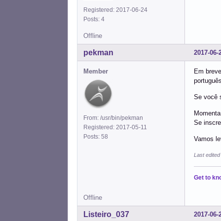
Registered: 2017-06-24
Posts: 4
Offline
pekman
2017-06-
Member
Em breve,
português
Se você s
Momentan
From: /usr/bin/pekman
Se inscre
Registered: 2017-05-11
Posts: 58
Vamos lev
Last edite
Get to kn
Offline
Listeiro_037
2017-06-