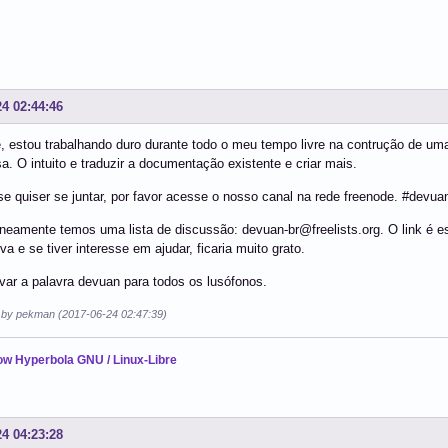
24 02:44:46
 estou trabalhando duro durante todo o meu tempo livre na contrução de um
a. O intuito e traduzir a documentação existente e criar mais.
e quiser se juntar, por favor acesse o nosso canal na rede freenode. #devua
eamente temos uma lista de discussão: devuan-br@freelists.org. O link é e
va e se tiver interesse em ajudar, ficaria muito grato.
ar a palavra devuan para todos os lusófonos.
d by pekman (2017-06-24 02:47:39)
ow Hyperbola GNU / Linux-Libre
24 04:23:28