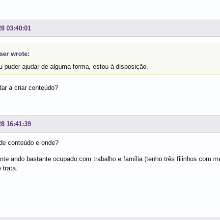
28 03:40:01
er wrote:
u puder ajudar de alguma forma, estou à disposição.
ar a criar conteúdo?
28 16:41:39
 de conteúdo e onde?
nte ando bastante ocupado com trabalho e família (tenho três filinhos com 
 trata.