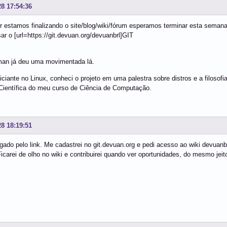
28 17:54:36
estamos finalizando o site/blog/wiki/fórum esperamos terminar esta semana
r o [url=https://git.devuan.org/devuanbrl]GIT
n já deu uma movimentada lá.
iciante no Linux, conheci o projeto em uma palestra sobre distros e a filoso
ientífica do meu curso de Ciência de Computação.
28 18:19:51
ado pelo link. Me cadastrei no git.devuan.org e pedi acesso ao wiki devua
Ficarei de olho no wiki e contribuirei quando ver oportunidades, do mesmo jei