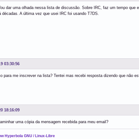
ou dar uma olhada nessa lista de discussão. Sobre IRC, faz um tempo que e
á décadas. A última vez que usei IRC foi usando T7DS.
19 03:30:56
 para me inscrever na lista? Tentei mas recebi resposta dizendo que não est
20 18:16:09
aminhar uma cópia da mensagem recebida para meu email?
ow Hyperbola GNU / Linux-Libre