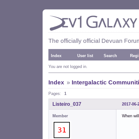
The officially official Devuan Foru
Index
User list
Search
Regi
You are not logged in.
Index
»
Intergalactic Communit
Pages:
1
Listeiro_037
2017-06-
Member
When will