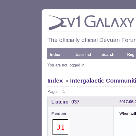
The officially official Devuan Foru
Index
User list
Search
Regi
You are not logged in.
Index
»
Intergalactic Communit
Pages:
1
Listeiro_037
2017-06-
Member
When will