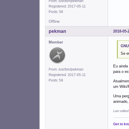
From: /usr/bin/pekman
Registered: 2017-05-11
Posts: 58
Offline
pekman
2018-05-
Member
GNUs
Se e
Eu ainda 
From: /usr/bin/pekman
para o es
Registered: 2017-05-11
Posts: 58
Atualmen
um Wiki/
Uma perg
animado, 
Last edite
Get to kn