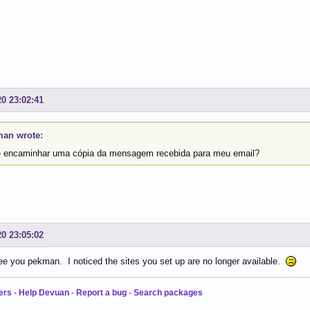
20 23:02:41
an wrote:
 encaminhar uma cópia da mensagem recebida para meu email?
20 23:05:02
ee you pekman. I noticed the sites you set up are no longer available.
ers
-
Help Devuan
-
Report a bug
-
Search packages