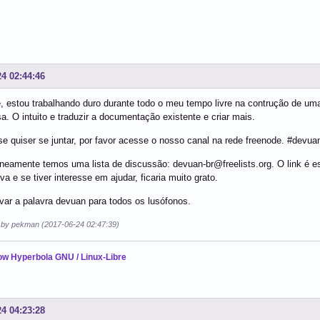
24 02:44:46
 estou trabalhando duro durante todo o meu tempo livre na contrução de um
a. O intuito e traduzir a documentação existente e criar mais.
e quiser se juntar, por favor acesse o nosso canal na rede freenode. #devua
eamente temos uma lista de discussão: devuan-br@freelists.org. O link é e
va e se tiver interesse em ajudar, ficaria muito grato.
ar a palavra devuan para todos os lusófonos.
d by pekman (2017-06-24 02:47:39)
ow Hyperbola GNU / Linux-Libre
24 04:23:28