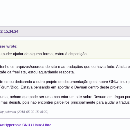
22 15:34:24
er wrote:
u puder ajudar de alguma forma, estou à disposição.
tenho os arquivos/sources do site e as traduções que eu havia feito. A list
táfe da freelists, estou aguardando resposta.
te estou dedicando a outro projeto de documentação geral sobre GNU/Linux p
Fórum/Blog. Estava pensando em abordar o Devuan dentro deste projeto.
unta, acham que pode ser uma boa criar um site sobre Devuan em língua po
mas desisti, pois não encontrei parceiros principalmente para ajudar a traduz
d by pekman (2018-05-22 15:45:29)
ow Hyperbola GNU / Linux-Libre