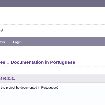
m!
ster
Login
ies
»
Documentation in Portuguese
24 02:31:51
 the project be documented in Portuguese?