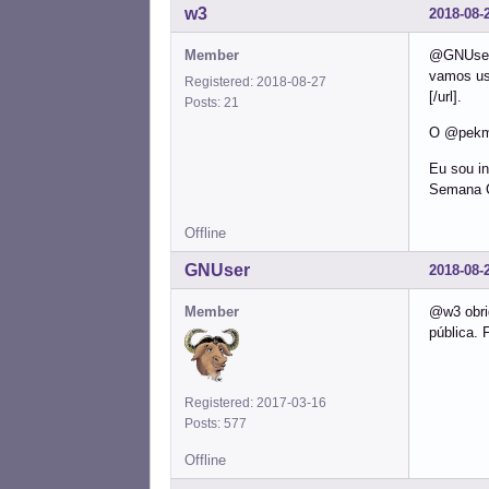
w3
2018-08-
Member
@GNUser 
vamos usa
Registered: 2018-08-27
[/url].
Posts: 21
O @pekma
Eu sou in
Semana C
Offline
GNUser
2018-08-
Member
@w3 obrig
pública. 
Registered: 2017-03-16
Posts: 577
Offline