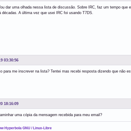
ou dar uma olhada nessa lista de discussão. Sobre IRC, faz um tempo que e
á décadas. A última vez que usei IRC foi usando T7DS.
19 03:30:56
 para me inscrever na lista? Tentei mas recebi resposta dizendo que não est
20 18:16:09
aminhar uma cópia da mensagem recebida para meu email?
ow Hyperbola GNU / Linux-Libre