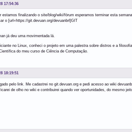
28 17:54:36
estamos finalizando o site/blog/wiki/fórum esperamos terminar esta semana
r o [url=https://git.devuan.org/devuanbrl]GIT
n já deu uma movimentada lá.
iciante no Linux, conheci o projeto em uma palestra sobre distros e a filoso
ientífica do meu curso de Ciência de Computação.
28 18:19:51
ado pelo link. Me cadastrei no git.devuan.org e pedi acesso ao wiki devua
Ficarei de olho no wiki e contribuirei quando ver oportunidades, do mesmo jei