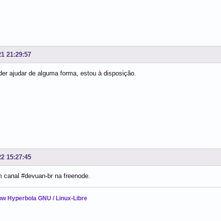
21 21:29:57
er ajudar de alguma forma, estou à disposição.
22 15:27:45
 canal #devuan-br na freenode.
ow Hyperbola GNU / Linux-Libre