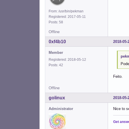
From: /usr/bin/pekman
Registered: 2017-05-11
Posts: 58
Offline
0xf4b10
2018-05-
Member
pekm
Registered: 2018-05-12
Pode
Posts: 42
Feito.
Offline
golinux
2018-05-
Administrator
Nice to s
Get answ