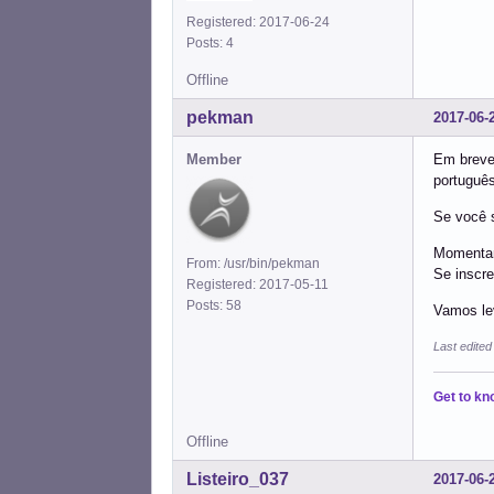
Registered: 2017-06-24
Posts: 4
Offline
pekman
2017-06-
Member
Em breve,
português
Se você s
Momentan
From: /usr/bin/pekman
Se inscre
Registered: 2017-05-11
Posts: 58
Vamos lev
Last edite
Get to kn
Offline
Listeiro_037
2017-06-