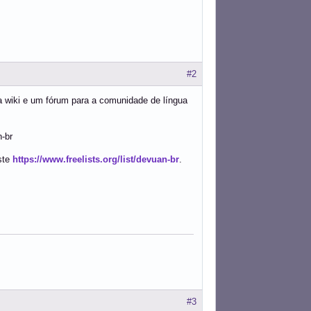
#2
a wiki e um fórum para a comunidade de língua
n-br
ste
https://www.freelists.org/list/devuan-br
.
#3