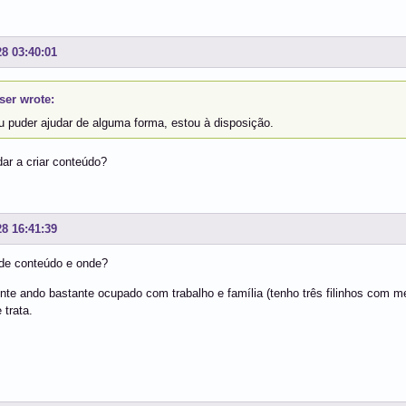
28 03:40:01
er wrote:
u puder ajudar de alguma forma, estou à disposição.
ar a criar conteúdo?
28 16:41:39
 de conteúdo e onde?
nte ando bastante ocupado com trabalho e família (tenho três filinhos com 
 trata.