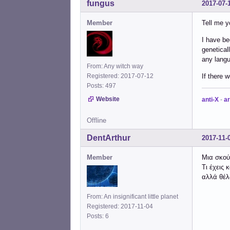
fungus
2017-07-
Member
Tell me y
I have be
genetical
any langu
From: Any witch way
Registered: 2017-07-12
If there 
Posts: 497
Website
anti-X
-
ar
Offline
DentArthur
2017-11-
Member
Μια σκού
Τι έχεις
αλλά θέλ
From: An insignificant little planet
Registered: 2017-11-04
Posts: 6