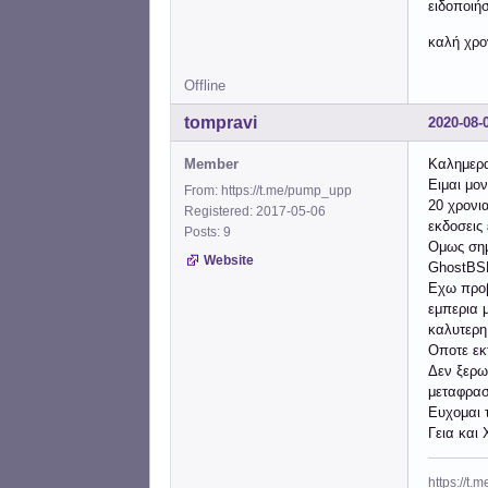
ειδοποιήσ
καλή χρ
Offline
tompravi
2020-08-
Member
Καλημερα
Ειμαι μο
From: https://t.me/pump_upp
20 χρονι
Registered: 2017-05-06
εκδοσεις
Posts: 9
Ομως σημ
Website
GhostBS
Εχω προβ
εμπερια 
καλυτερη
Οποτε εκ
Δεν ξερω
μεταφρασ
Ευχομαι 
Γεια και
https://t