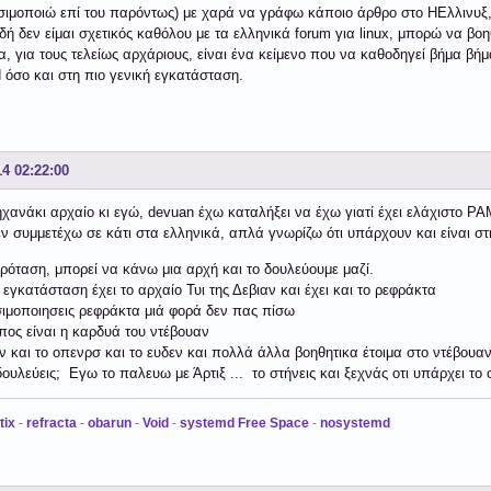
σιμοποιώ επί του παρόντως) με χαρά να γράφω κάποιο άρθρο στο ΗΕλλινυξ, ει
ιδή δεν είμαι σχετικός καθόλου με τα ελληνικά forum για linux, μπορώ να βο
α, για τους τελείως αρχάριους, είναι ένα κείμενο που να καθοδηγεί βήμα βή
 όσο και στη πιο γενική εγκατάσταση.
14 02:22:00
ηχανάκι αρχαίο κι εγώ, devuan έχω καταλήξει να έχω γιατί έχει ελάχιστο ΡΑ
εν συμμετέχω σε κάτι στα ελληνικά, απλά γνωρίζω ότι υπάρχουν και είναι σ
ρόταση, μπορεί να κάνω μια αρχή και το δουλεύουμε μαζί.
εγκατάσταση έχει το αρχαίο Τυι της Δεβιαν και έχει και το ρεφράκτα
ιμοποιησεις ρεφράκτα μιά φορά δεν πας πίσω
ος είναι η καρδυά του ντέβουαν
 και το οπενρσ και το ευδεν και πολλά άλλα βοηθητικα έτοιμα στο ντέβουαν
ουλεύεις; Εγω το παλευω με Άρτιξ ... το στήνεις και ξεχνάς οτι υπάρχει το 
tix
-
refracta
-
obarun
-
Void
-
systemd Free Space
-
nosystemd