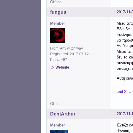
Offline
fungus
2017-11-
Member
Μετά από
Εδώ δεν 
Ξεκίνησα
να προωθ
Αν θες φ
From: Any witch way
Μέσα από
Registered: 2017-07-12
δεν τα κ
Posts: 497
συγκεκρι
Website
υπάρχει 
Αυτή είνα
anti-X
-
ar
Offline
DentArthur
2017-11-
Member
Έχτιζα έ
devuan, 