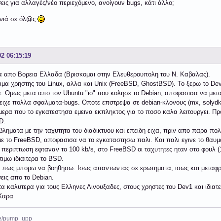
εις για αλλαγές/νέο περιεχόμενο, ανοίγουν bugs, κάτι άλλο;
ονιά σε όλ@ς
02 06:15:19
 απο Βορεια Ελλαδα (Βρισκομαι στην Ελευθερουπολη του Ν. Καβαλας).
νιμα χρηστης του Linux, αλλα και Unix (FreeBSD, GhostBSD). Το ξερω το De
α. Ομως μετα απο τον Ubuntu "ιο" που κολησε το Debian, αποφασισα να μετα
 ειχε πολλα σφαλματα-bugs. Οποτε επστρεψα σε debian-κλονους (mx, solydk
ερα που το εγκατεστησα εμεινα εκπληκτος για το ποσο καλα λειτουργει. Προ
D.
ληματα με την ταχυτητα του διαδικτυου και επειδη ειχα, πριν απο παρα πολ
με το FreeBSD, αποφασισα να το εγκαταστησω παλι. Και παλι εγινε το θαυμα.
 περιπτωση εφταναν το 100 kb/s, στο FreeBSD οι ταχυτητες ηταν στο φουλ (
τιμω ιδιαιτερα το BSD.
 πως μπορω να βοηθησω. Ισως απαντωντας σε ερωτηματα, ισως και μεταφρα
εις απο το Debian.
τα καλυτερα για τους Ελληνες Λινουξαδες, στους χρηστες του Dev1 και ιδιατ
 Χαρα
.me/pump_upp