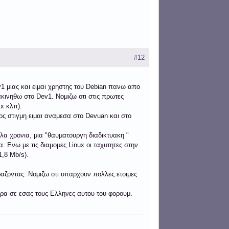
#12
v1 μιας και ειμαι χρηστης του Debian πανω απο
κινηθω στο Dev1. Νομιζω οτι στις πρωτες
x κλπ).
ς στιγμη ειμαι αναμεσα στο Devuan και στο
λα χρονια, μια "θαυματουργη διαδικτυακη "
 Ενω με τις διαμομες Linux οι ταχυτητες στην
1,8 Mb/s).
ζοντας. Νομιζω οτι υπαρχουν πολλες ετοιμες
ερα σε εσας τους Ελληνες αυτου του φορουμ.