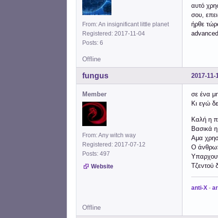
αυτό χρη
σου, επε
ήρθε τώρ
From: An insignificant little planet
advanced
Registered: 2017-11-04
Posts: 6
Offline
fungus
2017-11-
Member
σε ένα μ
Κι εγώ δ
Καλή η π
Βασικά η 
From: Any witch way
Αμα χρησ
Registered: 2017-07-12
Ο άνθρωπ
Posts: 497
Υπαρχουν
Τζεντού δ
Website
anti-X
-
ar
Offline