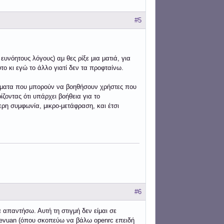
#5
υνόητους λόγους) αμ θες ρίξε μια ματιά, για
ο κι εγώ το άλλο γιατί δεν τα προφταίνω.
θέματα που μπορούν να βοηθήσουν χρήστες που
ζοντας ότι υπάρχει βοήθεια για το
ερη συμφωνία, μικρο-μετάφραση, και έτσι
#6
 απαντήσω. Αυτή τη στιγμή δεν είμαι σε
evuan (όπου σκοπεύω να βάλω openrc επειδή