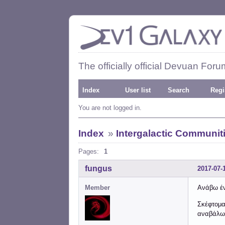
The officially official Devuan Foru
Index
User list
Search
Regi
You are not logged in.
Index
»
Intergalactic Communit
Pages:
1
fungus
2017-07-
Member
Ανάβω έν
Σκέφτομα
αναβάλω