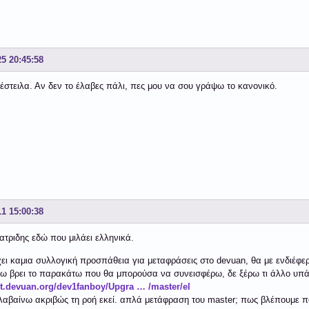
25 20:45:58
έστειλα. Αν δεν το έλαβες πάλι, πες μου να σου γράψω το κανονικό.
11 15:00:38
ατριδης εδώ που μιλάει ελληνικά.
ει καμια συλλογική προσπάθεια για μεταφράσεις στο devuan, θα με ενδιέφερ
έχω βρει το παρακάτω που θα μπορούσα να συνεισφέρω, δε ξέρω τι άλλο υπά
git.devuan.org/dev1fanboy/Upgra … /master/el
λαβαίνω ακριβώς τη ροή εκεί. απλά μετάφραση του master; πως βλέπουμε πο