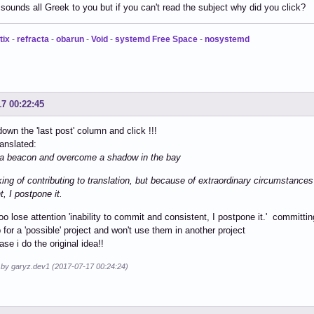
t sounds all Greek to you but if you can't read the subject why did you click?
tix
-
refracta
-
obarun
-
Void
-
systemd Free Space
-
nosystemd
17 00:22:45
down the 'last post' column and click !!!
ranslated:
p a beacon and overcome a shadow in the bay
king of contributing to translation, but because of extraordinary circumstance
t, I postpone it.
oo lose attention 'inability to commit and consistent, I postpone it.' committin
 for a 'possible' project and won't use them in another project
case i do the original idea!!
d by garyz.dev1 (2017-07-17 00:24:24)