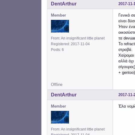
DentArthur
2017-11-
Member
Γενικά σ
είναι δύσ
Ήταν ένα
οικοσύστ
τα devuan
From: An insignificant little planet
To refra
Registered: 2017-11-04
στραβά.
Posts: 6
Χαίρομαι
αλλά όχι
σίγουρος
+ gentoo)
Offline
DentArthur
2017-11-
Member
Έλα νομί
From: An insignificant little planet
Registered: 2017-11-04