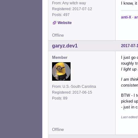
From: Any witch way
I know, i
Registered: 2017-07-12
Posts: 497
anti-X
-
ar
Website
Offline
garyz.dev1
2017-07-
Member
I just go 
roughly t
I light u
I am thin
consisten
From: U.S.-South Carolina
Registered: 2017-06-15
BTW - I t
Posts: 89
picked up
- just in 
Last edite
Offline