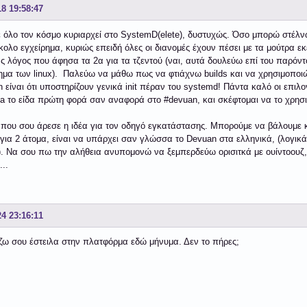
18 19:58:47
ε όλο τον κόσμο κυριαρχεί στο SystemD(elete), δυστυχώς. Όσο μπορώ στέ
κολο εγχείρημα, κυριώς επειδή όλες οι διανομές έχουν πέσει με τα μούτρα εκε
ς λόγος που άφησα τα 2α για τα τζεντού (ναι, αυτά δουλεύω επί του παρό
ημα των linux). Παλεύω να μάθω πως να φτιάχνω builds και να χρησιμοποιώ
 είναι ότι υποστηρίζουν γενικά init πέραν του systemd! Πάντα καλό οι επιλο
cta το είδα πρώτη φορά σαν αναφορά στο #devuan, και σκέφτομαι να το χρησι
 που σου άρεσε η ιδέα για τον οδηγό εγκατάστασης. Μπορούμε να βάλουμε κα
 για 2 άτομα, είναι να υπάρχει σαν γλώσσα το Devuan στα ελληνικά, (λογικά 
). Να σου πω την αλήθεια ανυπομονώ να ξεμπερδεύω ορισιτκά με ουίντοουζ,
...
24 23:16:11
ζω σου έστειλα στην πλατφόρμα εδώ μήνυμα. Δεν το πήρες;