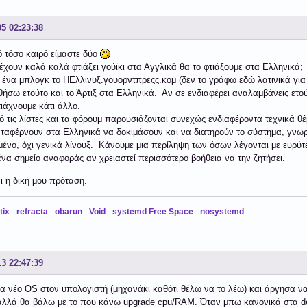
05 02:23:38
 τόσο καιρό είμαστε δύο
έχουν καλά καλά φτιάξει γούϊκι στα Αγγλικά θα το φτιάξουμε στα Ελληνικά;
 ένα μπλογκ το ΗΕλλινυξ.γουορντπρεςς.κομ (δεν το γράφω εδώ λατινικά για ε
ήσω ετούτο και το Άρτιξ στα Ελληνικά. Αν σε ενδιαφέρει αναλαμβάνεις ετούτ
τιάχνουμε κάτι άλλο.
 τις λίστες και τα φόρουμ παρουσιάζονται συνεχώς ενδιαφέροντα τεχνικά 
αταφέρνουν στα Ελληνικά να δοκιμάσουν και να διατηρούν το σύστημα, γνωρί
μένο, όχι γενικά λίνουξ. Κάνουμε μια περίληψη των όσων λέγονται με ευρύτ
ένα σημείο αναφοράς αν χρειαστεί περισσότερο βοήθεια να την ζητήσει.
ι η δική μου πρόταση.
tix
-
refracta
-
obarun
-
Void
-
systemd Free Space
-
nosystemd
13 22:47:39
να νέο OS στον υπολογιστή (μηχανάκι καθότι θέλω να το λέω) και άργησα να
αλλά θα βάλω με το που κάνω upgrade cpu/RAM. Όταν μπω κανονικά στα d