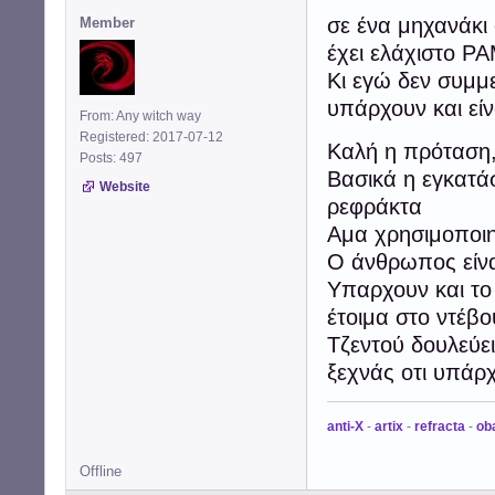
σε ένα μηχανάκι 
Member
έχει ελάχιστο Ρ
Κι εγώ δεν συμμε
υπάρχουν και εί
From: Any witch way
Registered: 2017-07-12
Καλή η πρόταση,
Posts: 497
Βασικά η εγκατάσ
Website
ρεφράκτα
Αμα χρησιμοποιη
Ο άνθρωπος είνα
Υπαρχουν και το
έτοιμα στο ντέβο
Τζεντού δουλεύει
ξεχνάς οτι υπάρχ
anti-X
-
artix
-
refracta
-
ob
Offline