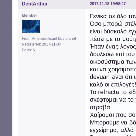
DentArthur
2017-11-18 19:58:47
Γενικά σε όλο το
Member
Όσο μπορώ στέλ
είναι δύσκολο εγ
πέσει με τα μούτ
From: An insignificant little planet
Registered: 2017-11-04
Ήταν ένας λόγος 
Posts: 6
δουλεύω επί το
οικοσύστημα των
και να χρησιμοπ
devuan είναι ότι
καλό οι επιλογές
To refracta το 
σκέφτομαι να το 
στραβά.
Χαίρομαι που σο
Μπορούμε να βάλ
εγχείρημα, αλλά 