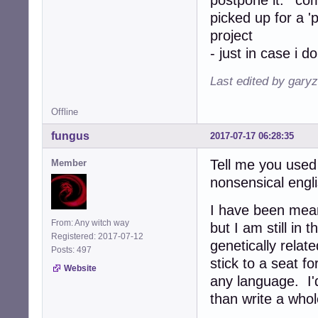
picked up for a '
project
- just in case i do
Last edited by gary
Offline
fungus
2017-07-17 06:28:35
Tell me you used 
Member
nonsensical engl
I have been meani
From: Any witch way
but I am still in
Registered: 2017-07-12
genetically relat
Posts: 497
stick to a seat f
Website
any language. I'
than write a who