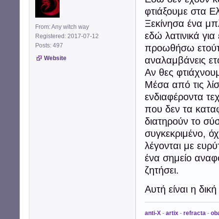
φτιάξουμε στα Ελ
Ξεκίνησα ένα μπ
From: Any witch way
εδώ λατινικά για
Registered: 2017-07-12
Posts: 497
προωθήσω ετούτο
Website
αναλαμβάνεις ετο
Αν θες φτιάχνουμ
Μέσα από τις λί
ενδιαφέροντα τε
που δεν τα κατα
διατηρούν το σύσ
συγκεκριμένο, ό
λέγονται με ευρύ
ένα σημείο αναφ
ζητήσει.
Αυτή είναι η δικ
anti-X
-
artix
-
refracta
-
ob