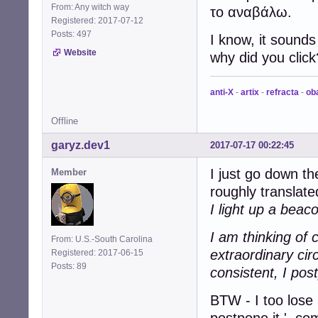
From: Any witch way
το αναβάλω.
Registered: 2017-07-12
Posts: 497
I know, it sounds
Website
why did you click
anti-X
-
artix
-
refracta
-
ob
Offline
garyz.dev1
2017-07-17 00:22:45
I just go down the
Member
roughly translate
I light up a bea
I am thinking of 
From: U.S.-South Carolina
extraordinary ci
Registered: 2017-06-15
Posts: 89
consistent, I pos
BTW - I too lose 
postpone it.' com