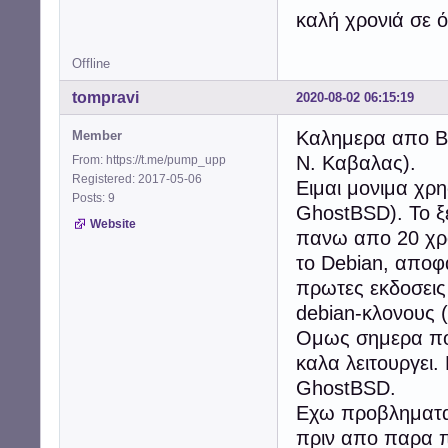
καλή χρονιά σε
Offline
tompravi
2020-08-02 06:15:19
Καλημερα απο Βο
Member
Ν. Καβαλας).
From: https://t.me/pump_upp
Registered: 2017-05-06
Ειμαι μονιμα χρη
Posts: 9
GhostBSD). Το ξε
Website
πανω απο 20 χρο
το Debian, αποφ
πρωτες εκδοσεις
debian-κλονους (
Ομως σημερα που
καλα λειτουργει.
GhostBSD.
Εχω προβληματα μ
πριν απο παρα π